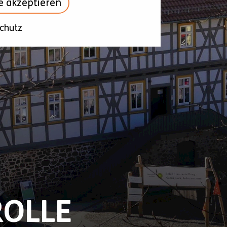
le akzeptieren
chutz
ROLLE