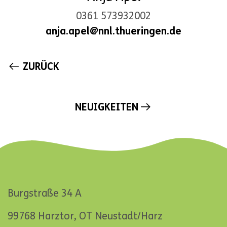
0361 573932002
anja.apel@nnl.thueringen.de
ZURÜCK
NAVIGATION
NEUIGKEITEN
ÜBERSPRINGEN
Burgstraße 34 A
99768 Harztor, OT Neustadt/Harz