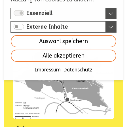
im Dreiländereck Niedersachsen,
Essenziell
Thüringen und Sachsen-Anhalt. Seine
Fläche erstreckt sich aber
Externe Inhalte
ausschließlich über
THÜRINGEN
.
Auswahl speichern
Alle akzeptieren
Impressum
Datenschutz