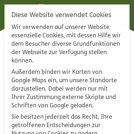
Diese Website verwendet Cookies
Wir verwenden auf unserer Website
Navigation
essenzielle Cookies, mit dessen Hilfe wir
überspringen
dem Besucher diverse Grundfunktionen
Startseite
Lernen & Mitgestalten
der Webseite zur Verfügung stellen
Südharz-Quiz
können.
Außerdem binden wir Karten von
Google Maps ein, um unsere Standorte
SÜDHARZ-QUIZ
darzustellen. Dabei werden nur mit
Ihrer Zustimmung externe Skripte und
Schriften von Google geladen.
Falsch
Sie besitzen jederzeit das Recht, Ihre
getroffenen Entscheidungen zur
Der Naturpark Südharz befindet sich
Nutzung von Cookies zu ändern.