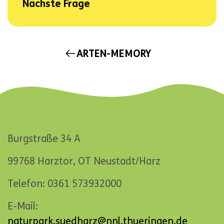
Nächste Frage
NAVIGATION
ARTEN-MEMORY
ÜBERSPRINGEN
Burgstraße 34 A
99768 Harztor, OT Neustadt/Harz
Telefon: 0361 573932000
E-Mail:
naturpark.suedharz@nnl.thueringen.de