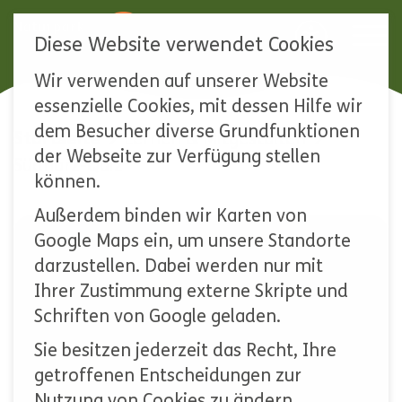
Diese Website verwendet Cookies
Wir verwenden auf unserer Website
Navigation
essenzielle Cookies, mit dessen Hilfe wir
überspringen
dem Besucher diverse Grundfunktionen
Startseite
Lernen & Mitgestalten
der Webseite zur Verfügung stellen
Südharz-Quiz
können.
Außerdem binden wir Karten von
Google Maps ein, um unsere Standorte
SÜDHARZ-QUIZ
darzustellen. Dabei werden nur mit
Ihrer Zustimmung externe Skripte und
Schriften von Google geladen.
Frage 1 von 10
Sie besitzen jederzeit das Recht, Ihre
In welchem Bundesland befindet
getroffenen Entscheidungen zur
sich der Naturpark Südharz?
Nutzung von Cookies zu ändern.