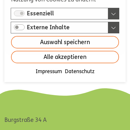
Sachsen-Anhalt
Essenziell
Thüringen
Externe Inhalte
Niedersachsen
Auswahl speichern
Alle akzeptieren
NAVIGATION
ARTEN-MEMORY
Impressum
Datenschutz
ÜBERSPRINGEN
Burgstraße 34 A