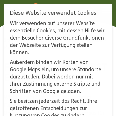
Diese Website verwendet Cookies
Wir verwenden auf unserer Website
Navigation
essenzielle Cookies, mit dessen Hilfe wir
überspringen
dem Besucher diverse Grundfunktionen
Startseite
Unser Naturpark
Projekte
der Webseite zur Verfügung stellen
Fledermausrucksack 2014
können.
Außerdem binden wir Karten von
FLEDERMÄUSE SELBST
Google Maps ein, um unsere Standorte
ENTDECKEN
darzustellen. Dabei werden nur mit
Ihrer Zustimmung externe Skripte und
Schriften von Google geladen.
Wie das geht? Natürlich mit unserem
Sie besitzen jederzeit das Recht, Ihre
Fledermausrucksack, den wir mit
getroffenen Entscheidungen zur
Unterstützung der Stiftung Fledermaus für
Nutzung von Cookies zu ändern.