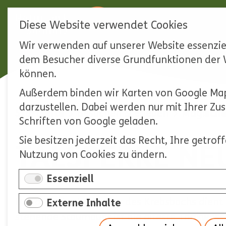
Diese Website verwendet Cookies
Wir verwenden auf unserer Website essenziel
Navigation
dem Besucher diverse Grundfunktionen der W
überspringen
können.
Außerdem binden wir Karten von Google Map
darzustellen. Dabei werden nur mit Ihrer Z
Startseite
Besuchen & Erleben
Magische
Schriften von Google geladen.
Sie besitzen jederzeit das Recht, Ihre getro
TALSPERRE NE
Nutzung von Cookies zu ändern.
Essenziell
Das angestaute Wasser des Krebsbachs dient
Externe Inhalte
stehende Staumauer ist die älteste Trinkwas