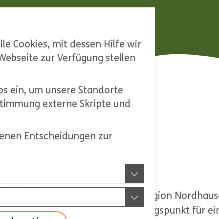
le Cookies, mit dessen Hilfe wir
ebseite zur Verfügung stellen
s ein, um unsere Standorte
ustimmung externe Skripte und
 Orte
Details
ffenen Entscheidungen zur
USTADT
 der Trinkwasserversorgung der Region Nordhaus
sertalsperre Thüringens. Als Ausgangspunkt für 