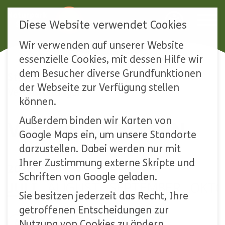
Diese Website verwendet Cookies
Wir verwenden auf unserer Website
Navigation
essenzielle Cookies, mit dessen Hilfe wir
überspringen
dem Besucher diverse Grundfunktionen
Startseite
Unser Naturpark
der Webseite zur Verfügung stellen
Veranstaltungen
können.
Außerdem binden wir Karten von
VERANSTALTUNGEN
Google Maps ein, um unsere Standorte
darzustellen. Dabei werden nur mit
Ihrer Zustimmung externe Skripte und
2026
Schriften von Google geladen.
JULI
AUGUST
SEPTEMBER
OKTO
Sie besitzen jederzeit das Recht, Ihre
getroffenen Entscheidungen zur
Alle anzeigen
Exkursion
Nutzung von Cookies zu ändern.