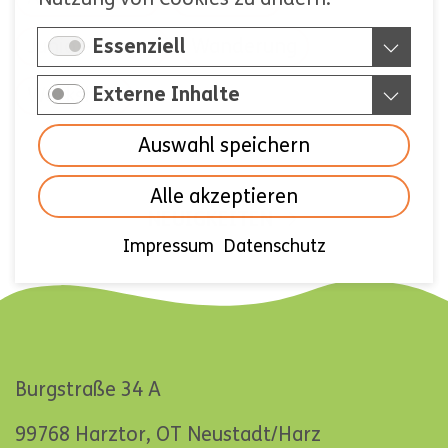
Junior-Ranger
Wanderung
Essenziell
Externe Inhalte
Workshop
Auswahl speichern
Alle akzeptieren
NAVIGATION
NEUIGKEITEN
Impressum
Datenschutz
ÜBERSPRINGEN
Burgstraße 34 A
99768 Harztor, OT Neustadt/Harz