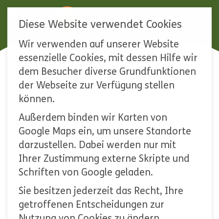
Diese Website verwendet Cookies
Wir verwenden auf unserer Website
Navigation
essenzielle Cookies, mit dessen Hilfe wir
überspringen
dem Besucher diverse Grundfunktionen
Startseite
Unser Naturpark
der Webseite zur Verfügung stellen
Veranstaltungen
können.
Außerdem binden wir Karten von
VERANSTALTUNGEN
Google Maps ein, um unsere Standorte
darzustellen. Dabei werden nur mit
Ihrer Zustimmung externe Skripte und
2026
Schriften von Google geladen.
JANUAR
AUGUST
SEPTEMBER
O
Sie besitzen jederzeit das Recht, Ihre
getroffenen Entscheidungen zur
Alle anzeigen
Exkursion
Nutzung von Cookies zu ändern.