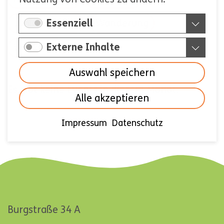
Junior-Ranger
Wanderung
Essenziell
Externe Inhalte
Workshop
Auswahl speichern
Es gibt keine Events in diesem Monat.
Alle akzeptieren
Impressum
Datenschutz
NAVIGATION
NEUIGKEITEN
ÜBERSPRINGEN
Burgstraße 34 A