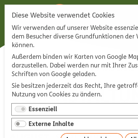
Diese Website verwendet Cookies
Wir verwenden auf unserer Website essenziel
Navigation
dem Besucher diverse Grundfunktionen der W
überspringen
können.
Außerdem binden wir Karten von Google Map
darzustellen. Dabei werden nur mit Ihrer Z
Startseite
Unser Naturpark
Veranstaltu
Schriften von Google geladen.
Sie besitzen jederzeit das Recht, Ihre getro
VERANSTALTU
Nutzung von Cookies zu ändern.
Essenziell
2026
Externe Inhalte