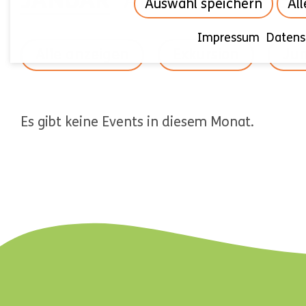
JANUAR
AUGUST
SEPTE
Auswahl speichern
Al
Impressum
Datens
Alle anzeigen
Exkursion
Jun
Es gibt keine Events in diesem Monat.
NAVIGATION
ÜBERSPRINGEN