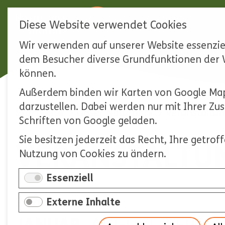
Diese Website verwendet Cookies
Wir verwenden auf unserer Website essenziel
Navigation
dem Besucher diverse Grundfunktionen der W
überspringen
können.
Außerdem binden wir Karten von Google Map
darzustellen. Dabei werden nur mit Ihrer Z
Startseite
Unser Naturpark
Veranstaltu
Schriften von Google geladen.
Sie besitzen jederzeit das Recht, Ihre getro
VERANSTALTU
Nutzung von Cookies zu ändern.
Essenziell
2026
Externe Inhalte